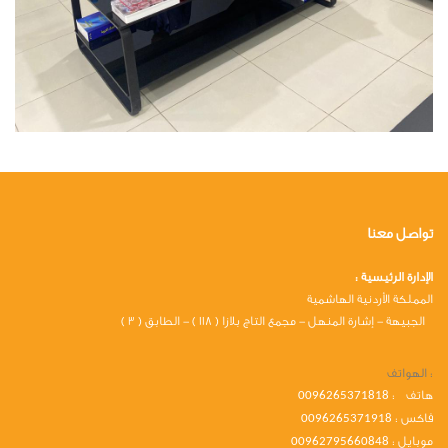
تواصل معنا
الإدارة الرئيسية :
المملكة الأردنية الهاشمية
الجبيهة - إشارة المنهل - مجمع التاج بلازا ( 118 ) - الطابق ( 3 )
الهواتف :
هاتف :
0096265371818
فاكس :
0096265371918
موبايل :
00962795660848